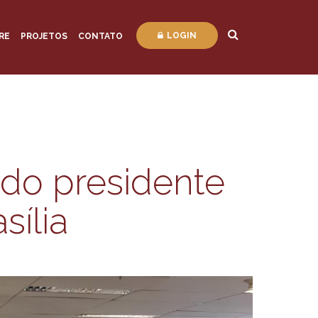
LOGIN
RE
PROJETOS
CONTATO
 do presidente
ília