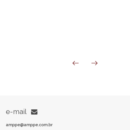
e-mail
amppe@amppe.com.br