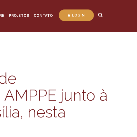
LOGIN
RE
PROJETOS
CONTATO
 de
 AMPPE junto à
lia, nesta