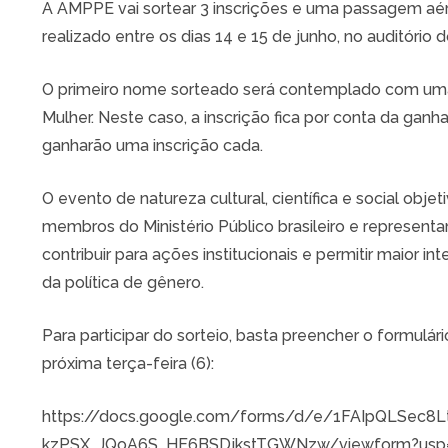
A AMPPE vai sortear 3 inscrições e uma passagem aé
realizado entre os dias 14 e 15 de junho, no auditório
O primeiro nome sorteado será contemplado com um
Mulher. Neste caso, a inscrição fica por conta da gan
ganharão uma inscrição cada.
O evento de natureza cultural, científica e social obj
membros do Ministério Público brasileiro e representa
contribuir para ações institucionais e permitir maior i
da política de gênero.
Para participar do sorteio, basta preencher o formulário
próxima terça-feira (6):
https://docs.google.com/forms/d/e/1FAIpQLSec8
kzPSX_JQoA6S_HE6BSDjkstTGWNzw/viewform?usp=s