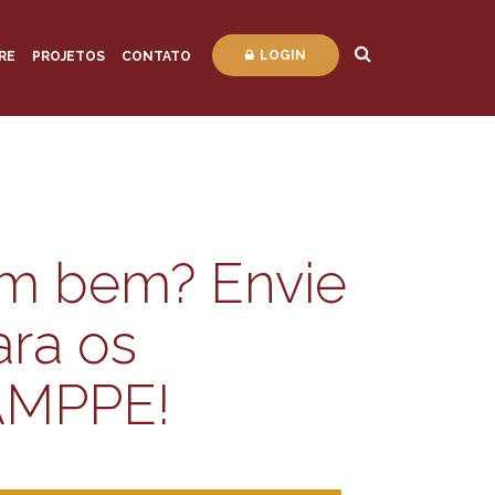
LOGIN
RE
PROJETOS
CONTATO
um bem? Envie
ara os
 AMPPE!