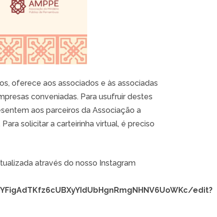
s, oferece aos associados e às associadas
presas conveniadas. Para usufruir destes
esentem aos parceiros da Associação a
Para solicitar a carteirinha virtual, é preciso
 atualizada através do nosso Instagram
Z0YFigAdTKfz6cUBXyYIdUbHgnRmgNHNV6UoWKc/edit?