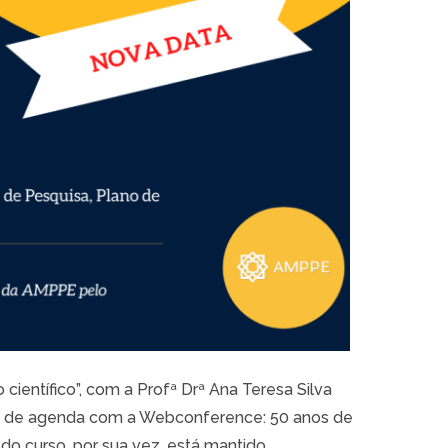
ientífico”, com a Profª Drª Ana Teresa Silva
que de agenda com a Webconference: 50 anos de
 do curso, por sua vez, está mantido,