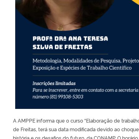
A AMPPE informa que o curso “Elaboração de trabalho c
de Freitas, terá sua data modificada devido ao cho
história e os desafios do futuro, da CONAMP. O horário