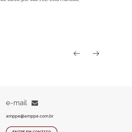
e-mail
amppe@amppe.com.br
ENTRE EM CONTATO