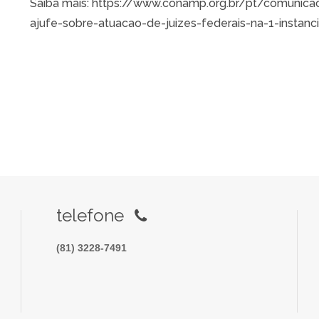
Saiba mais: https://www.conamp.org.br/pt/comunic
ajufe-sobre-atuacao-de-juizes-federais-na-1-instancia
telefone
(81) 3228-7491