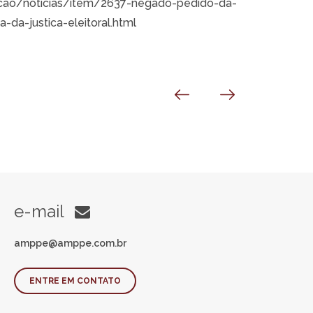
acao/noticias/item/2637-negado-pedido-da-
-da-justica-eleitoral.html
e-mail
amppe@amppe.com.br
ENTRE EM CONTATO