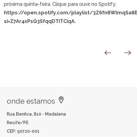
próxima quinta-feira. Clique para ouvir no Spotify:
https://open.spotify.com/playlist/3Z6fn8WlmqSa8
si=Z7Ar4xPsQ3SfqqDTITCiqA.
onde estamos
Rua Benfica, 810 - Madalena
Recife/PE
CEP: 50720-001