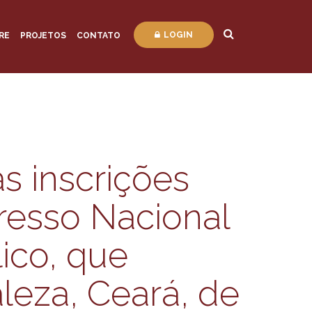
LOGIN
RE
PROJETOS
CONTATO
as inscrições
resso Nacional
lico, que
leza, Ceará, de