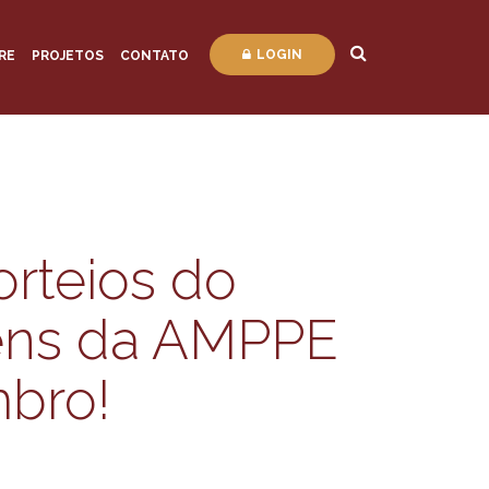
LOGIN
RE
PROJETOS
CONTATO
orteios do
ens da AMPPE
bro!