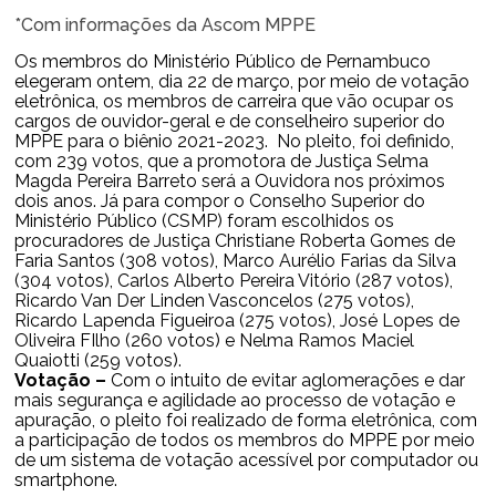
*Com informações da Ascom MPPE
Os membros do Ministério Público de Pernambuco
elegeram ontem, dia 22 de março, por meio de votação
eletrônica, os membros de carreira que vão ocupar os
cargos de ouvidor-geral e de conselheiro superior do
MPPE para o biênio 2021-2023. No pleito, foi definido,
com 239 votos, que a promotora de Justiça Selma
Magda Pereira Barreto será a Ouvidora nos próximos
dois anos. Já para compor o Conselho Superior do
Ministério Público (CSMP) foram escolhidos os
procuradores de Justiça Christiane Roberta Gomes de
Faria Santos (308 votos), Marco Aurélio Farias da Silva
(304 votos), Carlos Alberto Pereira Vitório (287 votos),
Ricardo Van Der Linden Vasconcelos (275 votos),
Ricardo Lapenda Figueiroa (275 votos), José Lopes de
Oliveira FIlho (260 votos) e Nelma Ramos Maciel
Quaiotti (259 votos).
Votação –
Com o intuito de evitar aglomerações e dar
mais segurança e agilidade ao processo de votação e
apuração, o pleito foi realizado de forma eletrônica, com
a participação de todos os membros do MPPE por meio
de um sistema de votação acessível por computador ou
smartphone.