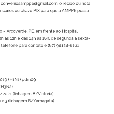
l conveniosamppe@gmail.com, o recibo ou nota
ancários ou chave PIX para que a AMPPE possa
vão – Arcoverde, PE, em frente ao Hospital
h às 12h e das 14h às 18h, de segunda a sexta-
 telefone para contato é (87) 98128-8161
0/2019 (H1N1) pdm09
 (H3N2)
7/2021 (linhagem B/Victoria)
3/2013 (linhagem B/Yamagata)