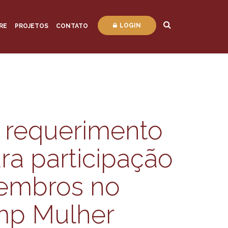
LOGIN
RE
PROJETOS
CONTATO
 requerimento
ra participação
embros no
mp Mulher