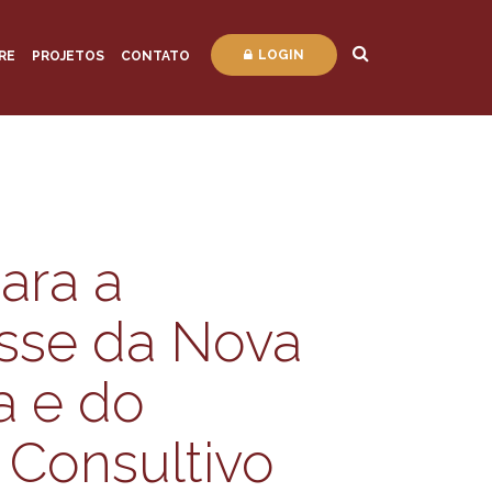
LOGIN
RE
PROJETOS
CONTATO
ara a
sse da Nova
a e do
 Consultivo