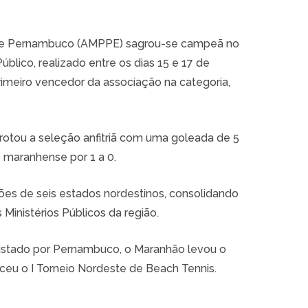
o de Pernambuco (AMPPE) sagrou-se campeã no
úblico, realizado entre os dias 15 e 17 de
rimeiro vencedor da associação na categoria,
rotou a seleção anfitriã com uma goleada de 5
pe maranhense por 1 a 0.
es de seis estados nordestinos, consolidando
inistérios Públicos da região.
uistado por Pernambuco, o Maranhão levou o
nceu o I Torneio Nordeste de Beach Tennis.